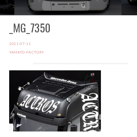
_MG_7350
コ
ン
テ
2021-07-11
ン
YAMATO-FACTORY
ツ
へ
ス
キ
ッ
プ