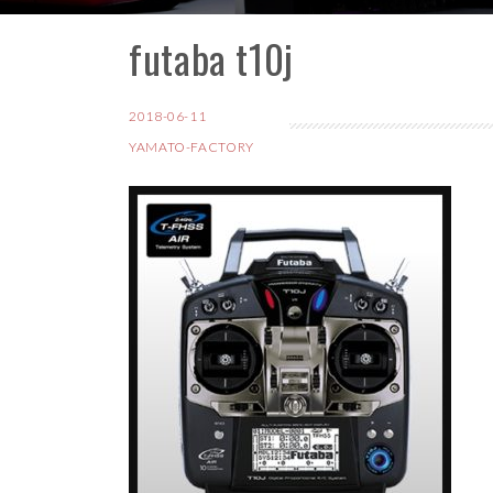
futaba t10j
コ
ン
テ
2018-06-11
ン
YAMATO-FACTORY
ツ
へ
ス
キ
ッ
プ