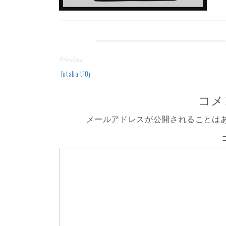
投
Previous
稿
futaba t10j
ナ
コメ
ビ
メールアドレスが公開されることは
ゲ
ー
シ
ョ
ン