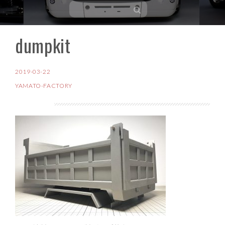
dumpkit
コ
ン
テ
2019-03-22
ン
YAMATO-FACTORY
ツ
へ
ス
キ
ッ
プ