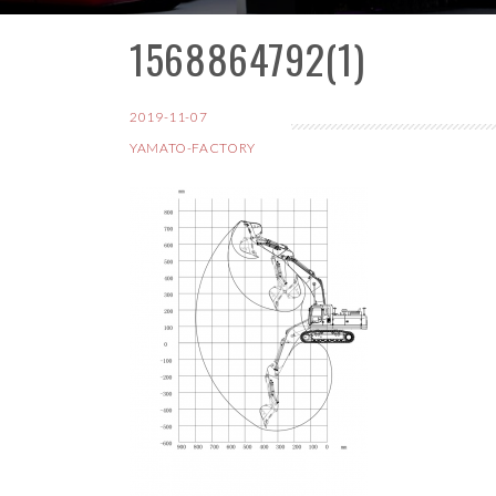
1568864792(1)
コ
ン
テ
2019-11-07
ン
YAMATO-FACTORY
ツ
へ
ス
キ
ッ
プ