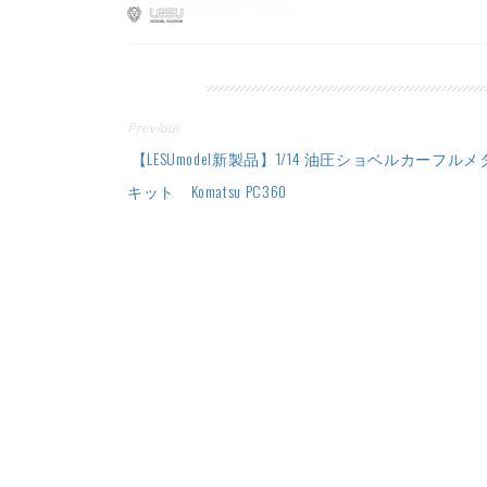
投
Previous
稿
【LESUmodel新製品】1/14 油圧ショベルカーフル
キット Komatsu PC360
ナ
ビ
ゲ
ー
シ
ョ
ン