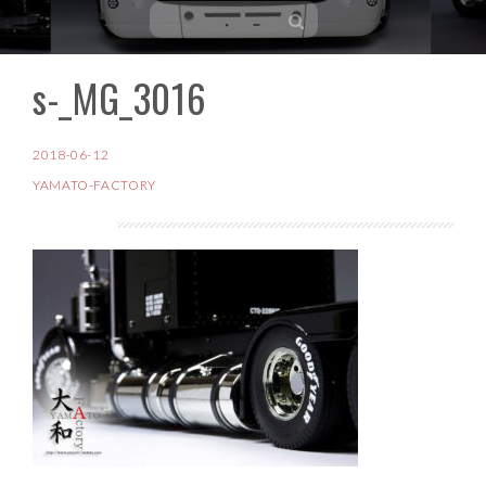
s-_MG_3016
コ
ン
テ
2018-06-12
ン
YAMATO-FACTORY
ツ
へ
ス
キ
ッ
プ