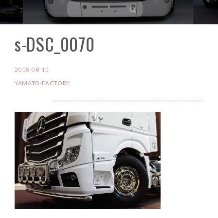
s-DSC_0070
コ
ン
テ
2018-08-15
ン
YAMATO-FACTORY
ツ
へ
ス
キ
ッ
プ